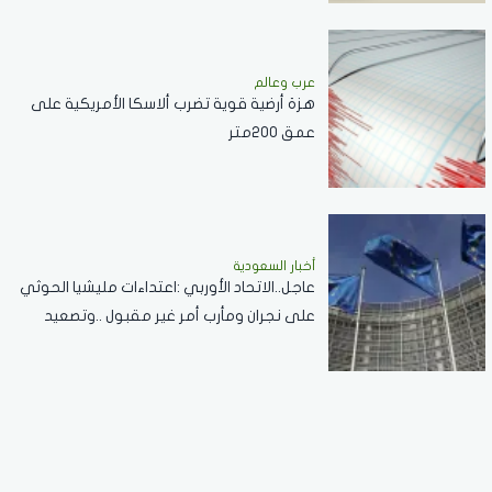
عرب وعالم
هزة أرضية قوية تضرب ألاسكا الأمريكية على
عمق 200متر
أخبار السعودية
عاجل..الاتحاد الأوربي :اعتداءات مليشيا الحوثي
على نجران ومأرب أمر غير مقبول ..وتصعيد
خطير يقوض الاستقرار الإقليمي