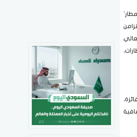
طار'
تزامن
عالي
رات،
ئزة،
افية