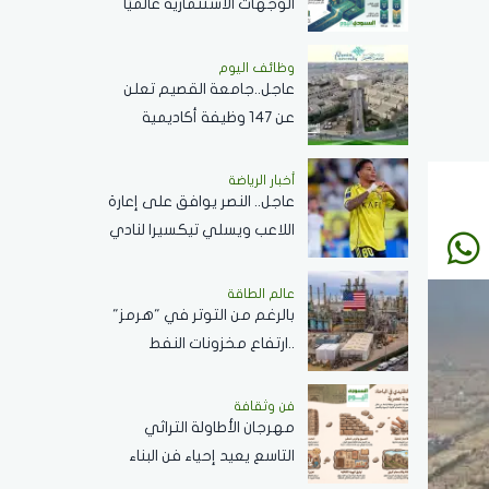
الوجهات الاستثمارية عالميًا
بنمو استثنائي في الاستثمار
الأجنبي المباشر خلال 2025
وظائف اليوم
عاجل..جامعة القصيم تعلن
عن 147 وظيفة أكاديمية
لأعضاء هيئة التدريس من
الجنسين..رابط التقديم
أخبار الرياضة
عاجل.. النصر يوافق على إعارة
اللاعب ويسلي تيكسيرا لنادي
كروزيرو البرازيلي لمدة موسم
واحد
عالم الطاقة
بالرغم من التوتر في "هرمز"
..ارتفاع مخزونات النفط
الأميركية بمقدار 2.5 مليون
برميل
فن وثقافة
مهرجان الأطاولة التراثي
التاسع يعيد إحياء فن البناء
الحجري في الباحة ويبرز