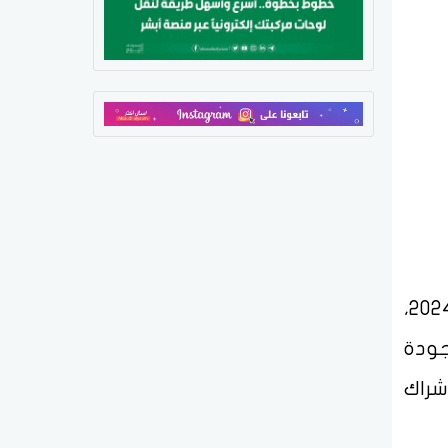
قسّمت الهيئة المطارات إلى خمس فئات مختلفة وفقًا لحجم ونوع الحركة الجوية خلال عام 2024،
جودة
شراك