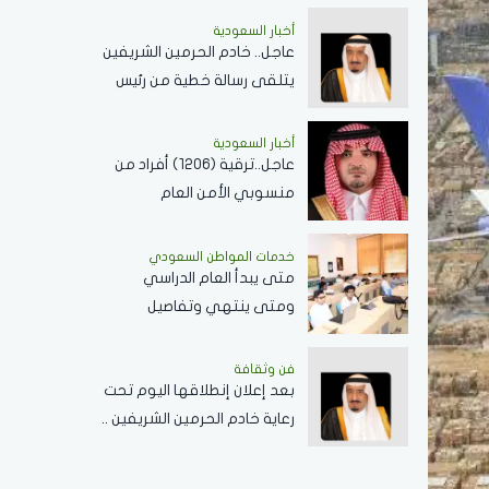
الهوية العمرانية للمنطقة
أخبار السعودية
عاجل.. خادم الحرمين الشريفين
يتلقى رسالة خطية من رئيس
جمهورية زيمبابوي حول
العلاقات الثنائية
أخبار السعودية
عاجل..ترقية (1206) أفراد من
منسوبي الأمن العام
بمختلف التخصصات
خدمات المواطن السعودي
‏متى يبدأ العام الدراسي
ومتى ينتهي وتفاصيل
الإجازات؟
فن وثقافة
بعد إعلان إنطلاقها اليوم تحت
رعاية خادم الحرمين الشريفين ..
كل ما تريد معرفته عن
مسابقة الملك عبدالعزيز