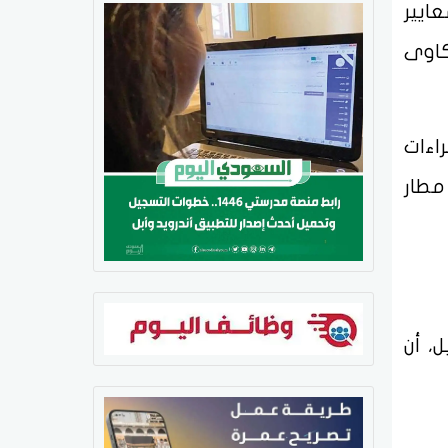
ايير
كاوى
اءات
مطار
، أن