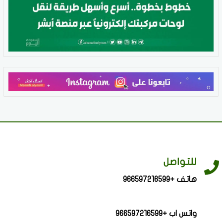
للتواصل
هاتف +966597216599
واتس اب +966597216599