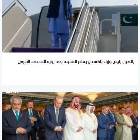
بالصور..رئيس وزراء باكستان يغادر المدينة بعد زيارة المسجد النبوي