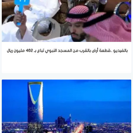
بالفيديو ..قطعة أرض بالقرب من المسجد النبوي تباع بـ 462 مليون ريال