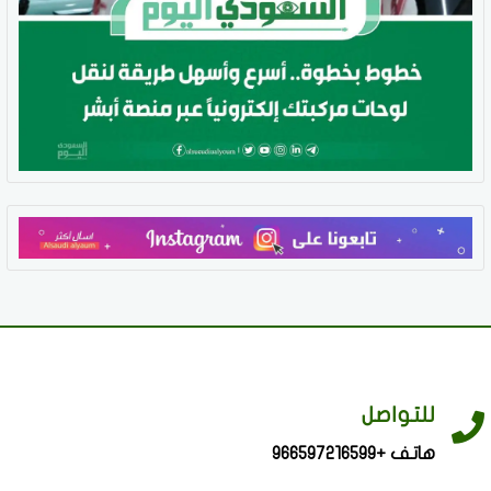
للتواصل
هاتف +966597216599