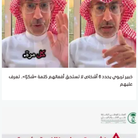
خبير تربوي يحدد 6 أشخاص لا تستحق أفعالهم كلمة «شكرًا».. تعرف
عليهم