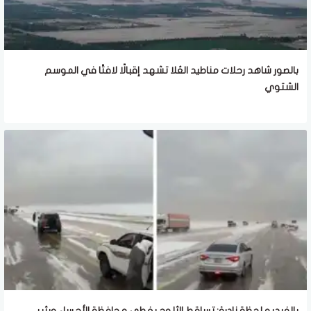
بالصور شاهد رحلات مناطيد العُلا تشهد إقبالًا لافتًا في الموسم
الشتوي
بالفيديو لحظة نادرة: تساقط الثلوج يغطي محافظة الأحساء ويثير