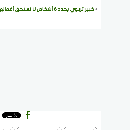
خبير تربوي يحدد 6 أشخاص لا تستحق أفعالهم كلمة «شكرًا».. تعرف عليهم