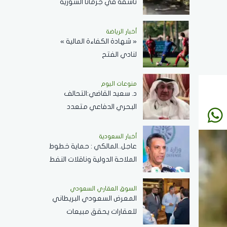
ناسفة في جرمانا السورية
وسقوط عدد من الضحايا
أخبار الرياضة
« شهادة الكفاءة المالية »
لنادي الفتح
منوعات اليوم
د. سعيد القاضي:التحالف
البحري الدفاعي متعدد
الجنسيات رسالة تحقيق أمن
وسلام في المضائق المائية
أخبار السعودية
عاجل..المالكي : حماية خطوط
الملاحة الدولية وناقلات النفط
ركيزة أساسية لاستقرار
الاقتصاد العالمي
السوق العقاري السعودي
المعرض السعودي البريطاني
للعقارات يحقق مبيعات
وحجوزات بقيمة 681,550,000