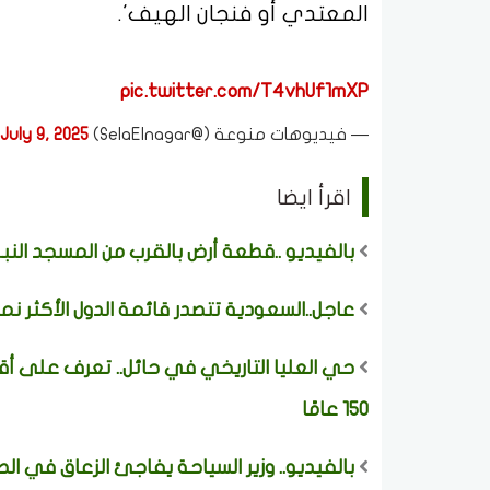
المعتدي أو فنجان الهيف'.
pic.twitter.com/T4vhUf1mXP
— فيديوهات منوعة (@SelaElnagar)
July 9, 2025
اقرأ ايضا
بالفيديو ..قطعة أرض بالقرب من المسجد النبوي تباع بـ 62
عاجل..السعودية تتصدر قائمة الدول الأكثر نمو
حي العليا التاريخي في حائل.. تعرف على أقدم
150 عامًا
بالفيديو.. وزير السياحة يفاجئ الزعاق في ال