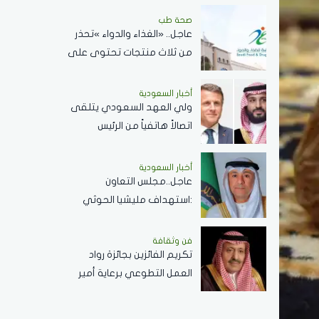
ريال سعودي
صحة طب
عاجل.. «الغذاء والدواء »تحذر
من ثلاث منتجات تحتوى على
مادة محظورة..تفاصيل
أخبار السعودية
ولي العهد السعودي يتلقى
اتصالاً هاتفياً من الرئيس
الفرنسي ماكرون لبحث
المستجدات الإقليمية
أخبار السعودية
عاجل..مجلس التعاون
والعلاقات الثنائية
:استهداف مليشيا الحوثي
المدنين في نجران.. جريمة
..ونؤيد إجراءات المملكة
فن وثقافة
تكريم الفائزين بجائزة رواد
لحماية أمنها وسيادتها
العمل التطوعي برعاية أمير
الباحة ..الثلاثاء القادم