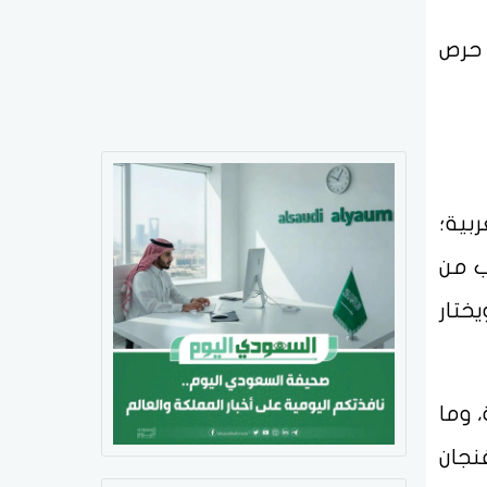
 حرص
بية؛
ب من
ختار
، وما
فنجان