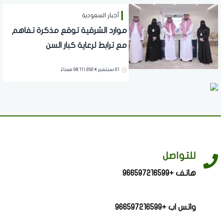
أخبار السعودية
موارد الشرقية توقع مذكرة تفاهم
مع ترابط لرعاية كبار السن
01 سبتمبر 2024 | 08:11 مساءً
للتواصل
هاتف +966597216599
واتس اب +966597216599