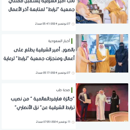
نائب أمير الشرقية يستقبل ممثلي
جمعية "ترابط" لمتابعة آخر الأعمال
27 نوفمبر 2024 | 05:41 مساءً
أخبار السعودية
بالصور.. أمير الشرقية يطلع على
أعمال ومنجزات جمعية "ترابط" لرعاية
المرضى
27 نوفمبر 2024 | 05:17 مساءً
صحة طب
"جائزة هارفردالعالمية " من نصيب
ترابط الشرقية عن" نزل الأنصاري"
11 نوفمبر 2024 | 07:05 مساءً