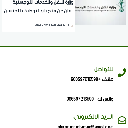
وزارة النقل والخدمات اللوجستية
تعلن عن فتح باب التوظيف للجنسين
14 نوفمبر 2025 | 07:34 مساءً
للتواصل
هاتف +966597216599
واتس اب +966597216599
البريد الالكتروني
alsueudiualyoum@gmail.com