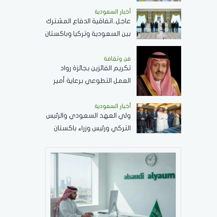
المدنين في نجران.. جريمة
أخبار السعودية
..ونؤيد إجراءات المملكة
عاجل..اتفاقية الدفاع المشترك
لحماية أمنها وسيادتها
بين السعودية وتركيا وباكستان
تعكس الحرص على تحقيق
الاستقرار بالمنطقة
فن وثقافة
تكريم الفائزين بجائزة رواد
العمل التطوعي برعاية أمير
الباحة ..الثلاثاء القادم
أخبار السعودية
ولي العهد السعودي والرئيس
التركي ورئيس وزراء باكستان
يؤدون صلاة الجمعة بالمسجد
الحرام .. صور