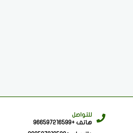
للتواصل
هاتف +966597216599