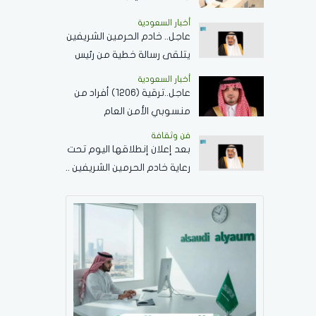
الإجازات؟
أخبار السعودية
عاجل.. خادم الحرمين الشريفين
يتلقى رسالة خطية من رئيس
جمهورية زيمبابوي حول
أخبار السعودية
العلاقات الثنائية
عاجل..ترقية (1206) أفراد من
منسوبي الأمن العام
بمختلف التخصصات
فن وثقافة
بعد إعلان إنطلاقها اليوم تحت
رعاية خادم الحرمين الشريفين ..
كل ما تريد معرفته عن
مسابقة الملك عبدالعزيز
الدولية لحفظ القرآن الكريم