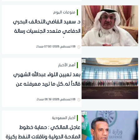
منوعات اليوم
د. سعيد القاضي:التحالف البحري
الدفاعي متعدد الجنسيات رسالة
تحقيق أمن وسلام في المضائق
06 اغسطس 2026 | 07:02 مساءً
المائية
أهم الأخبار
بعد تعيين اللواء عبدالله الشهري
قائداً له..كل ما تريد معرفته عن
التحالف البحري الدفاعي متعدد
06 اغسطس 2026 | 06:19 مساءً
الجنسيات وأهدافه وكافة التفاصيل
أخبار السعودية
عاجل..المالكي : حماية خطوط
الملاحة الدولية وناقلات النفط ركيزة