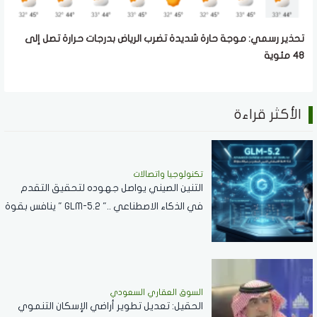
تحذير رسمي: موجة حارة شديدة تضرب الرياض بدرجات حرارة تصل إلى
48 مئوية
الأكثر قراءة
تكنولوجيا واتصالات
التنين الصيني يواصل جهوده لتحقيق التقدم
في الذكاء الاصطناعي .." GLM-5.2 " ينافس بقوة
مع نماذج الشركات العالمية
السوق العقاري السعودي
الحقيل: تعديل تطوير أراضي الإسكان التنموي