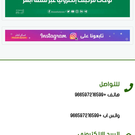
للتواصل
هاتف +966597216599
واتس اب +966597216599
البريد الالكتروني