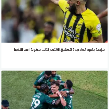
بنزيمة يقود اتحاد جدة لتحقيق الانتصار الثالث ببطولة آسيا للنخبة