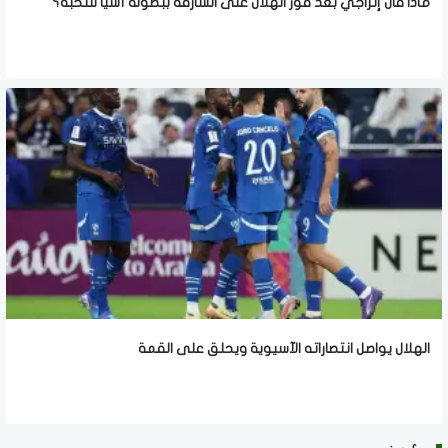
ماذا قال إنزاجي بعد فوز الهلال على الشارقة ببطولة آسيا للنخبة؟
الهلال يواصل انتصاراته الآسيوية ويحلق على القمة