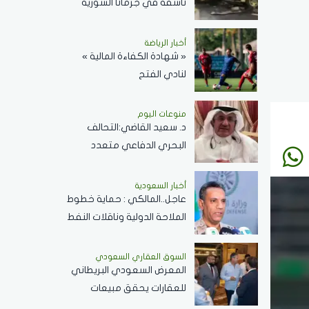
ناسفة في جرمانا السورية
وسقوط عدد من الضحايا
أخبار الرياضة
« شهادة الكفاءة المالية »
لنادي الفتح
منوعات اليوم
د. سعيد القاضي:التحالف
البحري الدفاعي متعدد
الجنسيات رسالة تحقيق أمن
وسلام في المضائق المائية
أخبار السعودية
عاجل..المالكي : حماية خطوط
الملاحة الدولية وناقلات النفط
ركيزة أساسية لاستقرار
الاقتصاد العالمي
السوق العقاري السعودي
المعرض السعودي البريطاني
للعقارات يحقق مبيعات
وحجوزات بقيمة 681,550,000