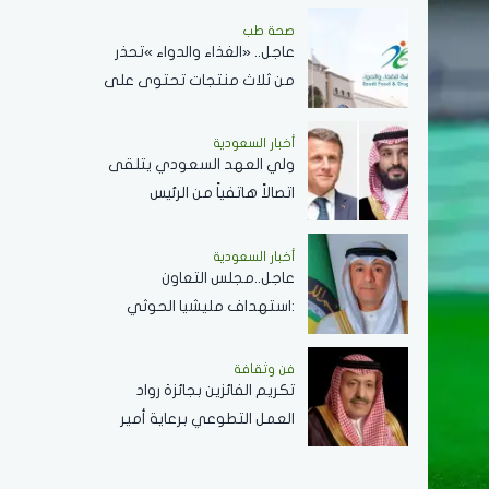
ريال سعودي
صحة طب
عاجل.. «الغذاء والدواء »تحذر
من ثلاث منتجات تحتوى على
مادة محظورة..تفاصيل
أخبار السعودية
ولي العهد السعودي يتلقى
اتصالاً هاتفياً من الرئيس
الفرنسي ماكرون لبحث
المستجدات الإقليمية
أخبار السعودية
عاجل..مجلس التعاون
والعلاقات الثنائية
:استهداف مليشيا الحوثي
المدنين في نجران.. جريمة
..ونؤيد إجراءات المملكة
فن وثقافة
تكريم الفائزين بجائزة رواد
لحماية أمنها وسيادتها
العمل التطوعي برعاية أمير
الباحة ..الثلاثاء القادم