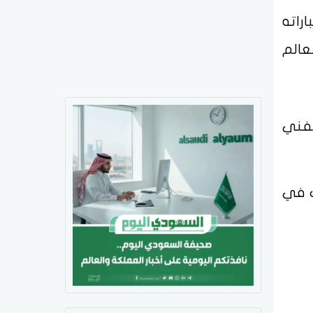
راته
عالم
لفني
ب في