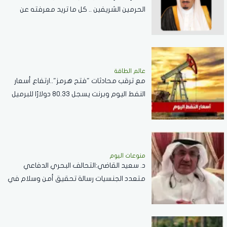
الحرمين الشريفين .. كل ما تريد معرفته عن
مسابقة الملك عبدالعزيز الدولية لحفظ القرآن
الكريم
عالم الطاقة
مع ترقب محادثات "فتح هرمز"..ارتفاع أسعار
النفط اليوم وبرنت يسجل 80.33 دولارًا للبرميل
منوعات اليوم
د. سعيد القاضي:التحالف البحري الدفاعي
متعدد الجنسيات رسالة تحقيق أمن وسلام في
المضائق المائية