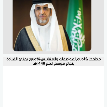
محافظ &quot;المواصفات والمقاييس&quot; يهنئ القيادة
بنجاح موسم الحج 1446هـ