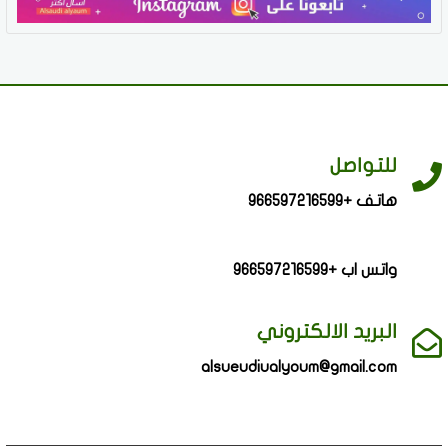
للتواصل
هاتف +966597216599
واتس اب +966597216599
البريد الالكتروني
alsueudiualyoum@gmail.com