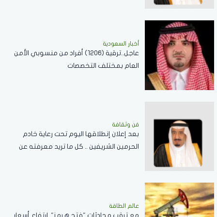
أخبار السعودية
عاجل..ترقية (1206) أفراد من منسوبي الأمن
العام بمختلف التخصصات
فن وثقافة
بعد إعلان إنطلاقها اليوم تحت رعاية خادم
الحرمين الشريفين .. كل ما تريد معرفته عن
مسابقة الملك عبدالعزيز الدولية لحفظ القرآن
الكريم
عالم الطاقة
مع ترقب محادثات "فتح هرمز"..ارتفاع أسعار