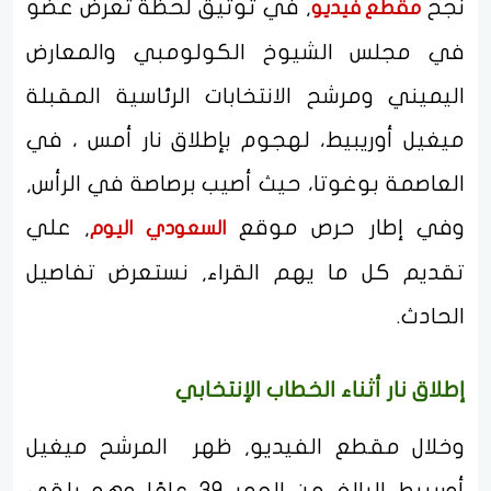
نجح
, في توثيق لحظة تعرض عضو
مقطع فيديو
في مجلس الشيوخ الكولومبي والمعارض
اليميني ومرشح الانتخابات الرئاسية المقبلة
ميغيل أوريبيط، لهجوم بإطلاق نار أمس ، في
العاصمة بوغوتا، حيث أصيب برصاصة في الرأس,
وفي إطار حرص موقع
, علي
السعودي اليوم
تقديم كل ما يهم القراء, نستعرض تفاصيل
الحادث.
إطلاق نار أثناء الخطاب الإنتخابي
وخلال مقطع الفيديو, ظهر المرشح ميغيل
أوريبيط البالغ من العمر 39 عامًا وهو يلقي