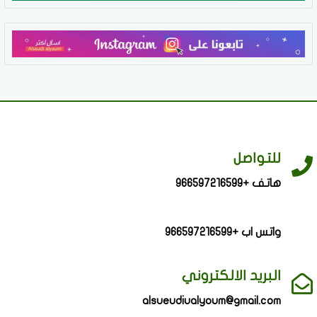
للتواصل
هاتف +966597216599
واتس اب +966597216599
البريد الالكتروني
alsueudiualyoum@gmail.com