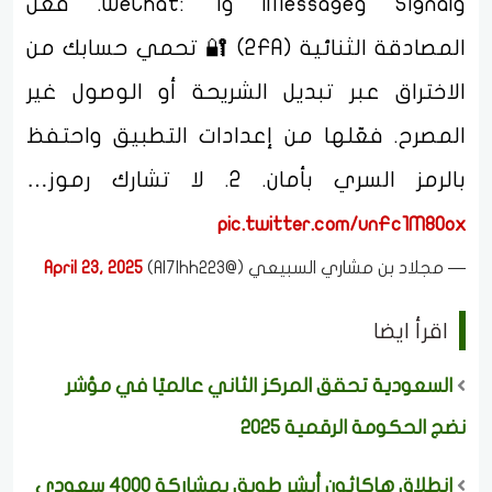
وSignal وiMessage وWeChat: 1. فعّل
المصادقة الثنائية (2FA) 🔐 تحمي حسابك من
الاختراق عبر تبديل الشريحة أو الوصول غير
المصرح. فعّلها من إعدادات التطبيق واحتفظ
بالرمز السري بأمان. 2. لا تشارك رموز…
pic.twitter.com/unFc1M80ox
— مجلاد بن مشاري السبيعي (@Al7lhh223)
April 23, 2025
اقرأ ايضا
السعودية تحقق المركز الثاني عالميًا في مؤشر
نضج الحكومة الرقمية 2025
انطلاق هاكاثون أبشر طويق بمشاركة 4000 سعودي