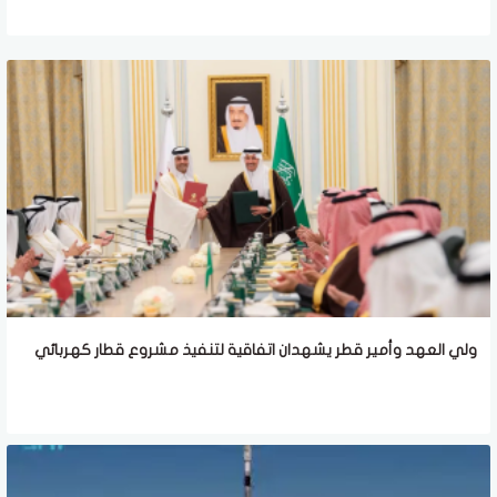
ولي العهد وأمير قطر يشهدان اتفاقية لتنفيذ مشروع قطار كهربائي