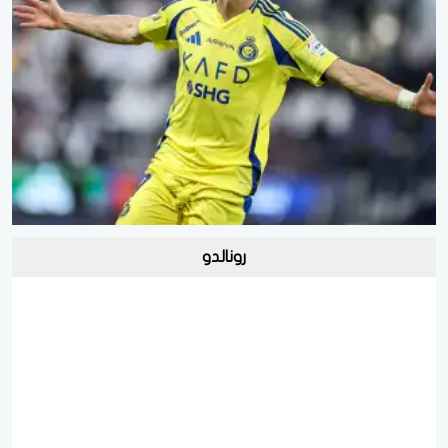
رونالدو