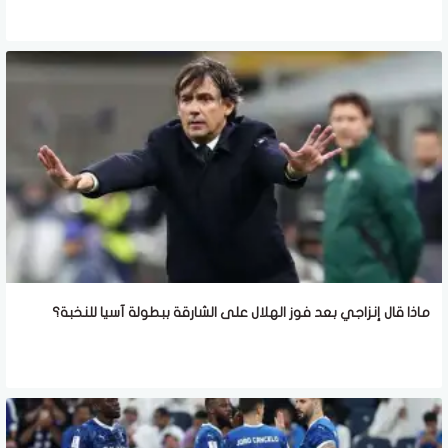
ماذا قال إنزاجي بعد فوز الهلال على الشارقة ببطولة آسيا للنخبة؟