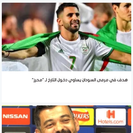
هدف في مرمى السودان يساوي دخول التارخ لـ "محرز"