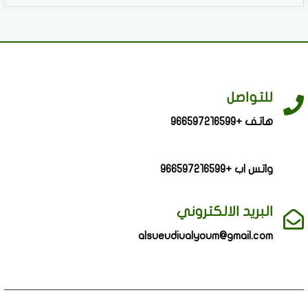
للتواصل
هاتف +966597216599
واتس اب +966597216599
البريد الالكتروني
alsueudiualyoum@gmail.com