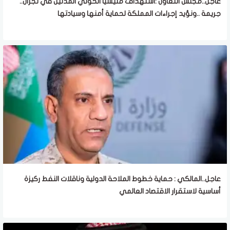
عاجل..مجلس التعاون :استهداف مليشيا الحوثي المدنين في نجران..
جريمة ..ونؤيد إجراءات المملكة لحماية أمنها وسيادتها
عاجل..المالكي : حماية خطوط الملاحة الدولية وناقلات النفط ركيزة
أساسية لاستقرار الاقتصاد العالمي