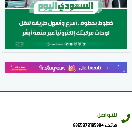
للتواصل
هاتف +966597216599