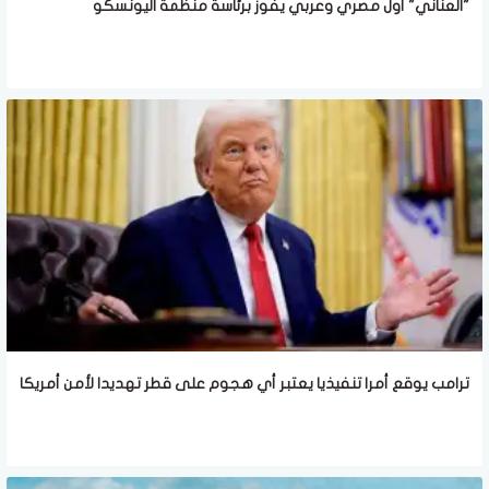
"العناني" أول مصري وعربي يفوز برئاسة منظمة اليونسكو
ترامب يوقع أمرا تنفيذيا يعتبر أي هجوم على قطر تهديدا لأمن أمريكا