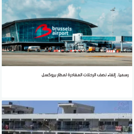
رسميا.. إلغاء نصف الرحلات المغادرة لمطار بروكسل