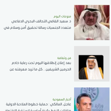
منوعات اليوم
د. سعيد القاضي:التحالف البحري الدفاعي
متعدد الجنسيات رسالة تحقيق أمن وسلام في
المضائق المائية
فن وثقافة
بعد إعلان إنطلاقها اليوم تحت رعاية خادم
الحرمين الشريفين .. كل ما تريد معرفته عن
مسابقة الملك عبدالعزيز الدولية لحفظ القرآن
الكريم
أخبار السعودية
عاجل..المالكي : حماية خطوط الملاحة الدولية
وناقلات النفط ركيزة أساسية لاستقرار الاقتصاد