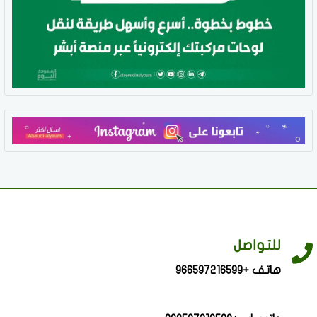
للتواصل
هاتف +966597216599