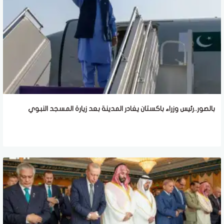
بالصور..رئيس وزراء باكستان يغادر المدينة بعد زيارة المسجد النبوي