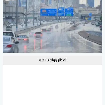
أمطار ورياح نشطة