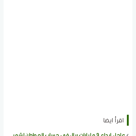
اقرأ ايضا
عاجل..إيداع 3 مليارات ريال في حساب المواطن لشهر