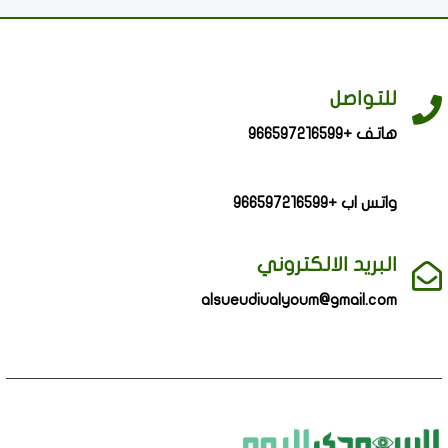
للتواصل
هاتف +966597216599
واتس اب +966597216599
البريد الالكتروني
alsueudiualyoum@gmail.com