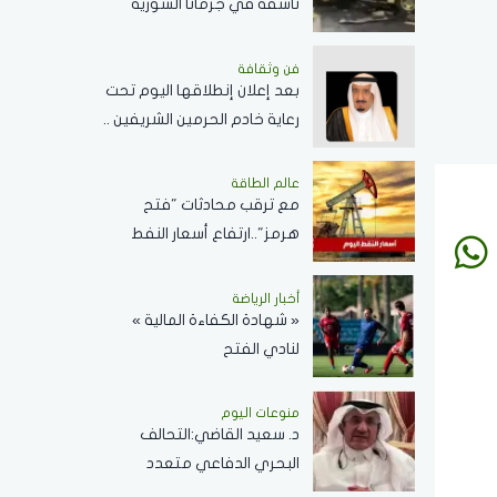
ناسفة في جرمانا السورية
وسقوط عدد من الضحايا
فن وثقافة
بعد إعلان إنطلاقها اليوم تحت
رعاية خادم الحرمين الشريفين ..
كل ما تريد معرفته عن
مسابقة الملك عبدالعزيز
عالم الطاقة
مع ترقب محادثات "فتح
الدولية لحفظ القرآن الكريم
هرمز"..ارتفاع أسعار النفط
اليوم وبرنت يسجل 80.33
دولارًا للبرميل
أخبار الرياضة
« شهادة الكفاءة المالية »
لنادي الفتح
منوعات اليوم
د. سعيد القاضي:التحالف
البحري الدفاعي متعدد
الجنسيات رسالة تحقيق أمن