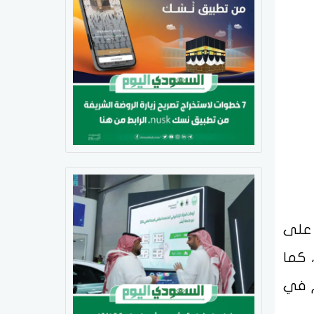
 على
 كما
م في