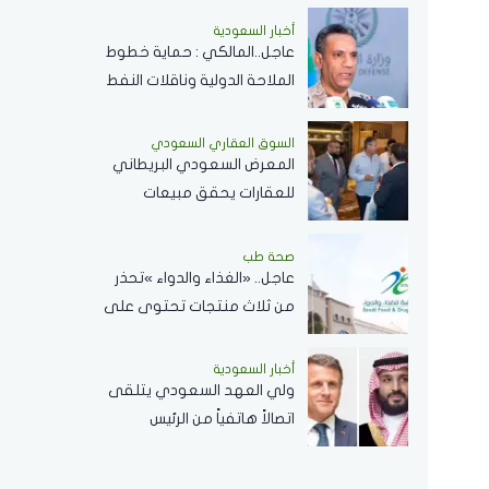
وسلام في المضائق المائية
أخبار السعودية
عاجل..المالكي : حماية خطوط
الملاحة الدولية وناقلات النفط
ركيزة أساسية لاستقرار
الاقتصاد العالمي
السوق العقاري السعودي
المعرض السعودي البريطاني
للعقارات يحقق مبيعات
وحجوزات بقيمة 681,550,000
ريال سعودي
صحة طب
عاجل.. «الغذاء والدواء »تحذر
من ثلاث منتجات تحتوى على
مادة محظورة..تفاصيل
أخبار السعودية
ولي العهد السعودي يتلقى
اتصالاً هاتفياً من الرئيس
الفرنسي ماكرون لبحث
المستجدات الإقليمية