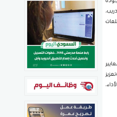
يقًا لجودة
ريب،
لعات
ايير
عزيز
داء،