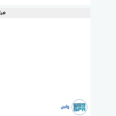
هيئ
واس