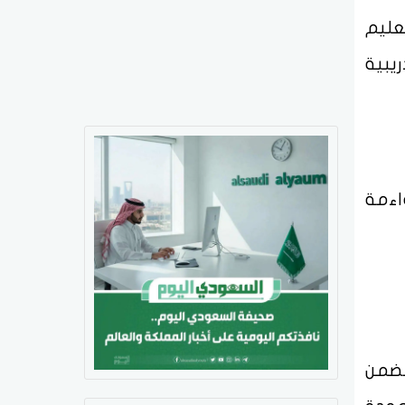
عليم
يبية
اءمة
تضمن