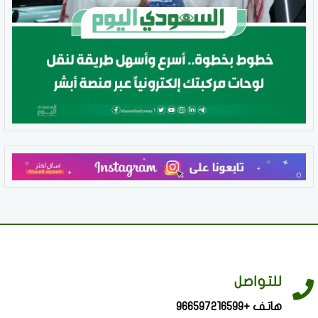
للتواصل
هاتف +966597216599