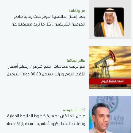
فن وثقافة
بعد إعلان إنطلاقها اليوم تحت رعاية خادم
الحرمين الشريفين .. كل ما تريد معرفته عن
مسابقة الملك عبدالعزيز الدولية لحفظ القرآن
الكريم
عالم الطاقة
مع ترقب محادثات "فتح هرمز"..ارتفاع أسعار
النفط اليوم وبرنت يسجل 80.33 دولارًا للبرميل
أخبار السعودية
عاجل..المالكي : حماية خطوط الملاحة الدولية
وناقلات النفط ركيزة أساسية لاستقرار الاقتصاد
العالمي