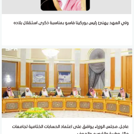
ولي العهد يهنئ رئيس بوركينا فاسو بمناسبة ذكرى استقلال بلاده
عاجل..مجلس الوزراء يوافق على اعتماد الحسابات الختامية لجامعات
حائل وطيبة والقصيم والجوف