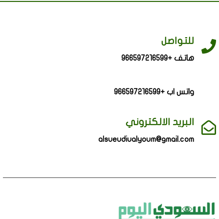
للتواصل
هاتف +966597216599
واتس اب +966597216599
البريد الالكتروني
alsueudiualyoum@gmail.com