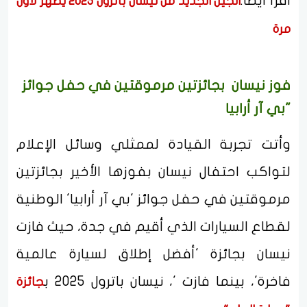
اقرأ ايضا:
الجيل الجديد من نيسان باترول 2025 يظهر لأول
مرة
فوز نيسان بجائزتين مرموقتين في حفل جوائز
"بي آر أرابيا
وأتت تجربة القيادة لممثلي وسائل الإعلام
لتواكب احتفال نيسان بفوزها الأخير بجائزتين
مرموقتين في حفل جوائز 'بي آر أرابيا' الوطنية
لقطاع السيارات الذي أقيم في جدة، حيث فازت
نيسان بجائزة 'أفضل إطلاق لسيارة عالمية
فاخرة'، بينما فازت '، نيسان باترول 2025 ب
جائزة