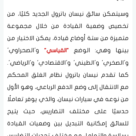
وسيتمكن سائق نيسان باترول الجديد كليًا، من
تخصيص وضعية القيادة من خلال مجموعة
متميزة من ستة أوضاع قيادة، يمكن الاختيار من
بينها وهي: الوضع
و'الصحراوي'
"القياسي"
و'الصخري' و'الطيني' و'الاقتصادي' و'الرياضي'.
كما تقدم نيسان باترول نظام الغلق المحكم
مع الانتقال إلى وضع الدفع الرباعي، وهو الأول
من نوعه في سيارات نيسان، والذي يوفر تعاملًا
حدسيًا على مختلف التضاريس، حيث يتيح
للسائق إمكانية التبديل بين وضعيات القيادة
بسلاسة والتعامل مع مختلف تحديات التضاريس