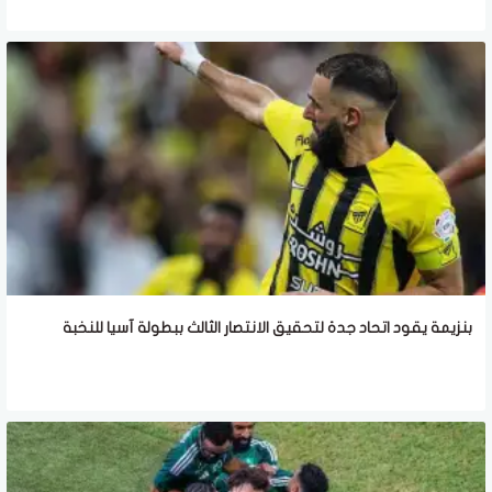
بنزيمة يقود اتحاد جدة لتحقيق الانتصار الثالث ببطولة آسيا للنخبة