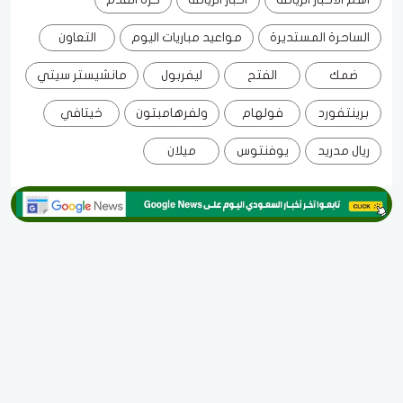
الساحرة المستديرة
مواعيد مباريات اليوم
التعاون
ضمك
الفتح
ليفربول
مانشيستر سيتي
برينتفورد
فولهام
ولفرهامبتون
خيتافي
ريال مدريد
يوفنتوس
ميلان