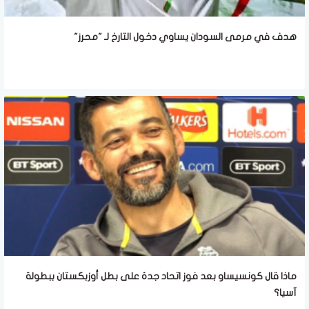
هدف في مرمى السودان يساوي دخول التارخ لـ "محرز"
ماذا قال كونسيساو بعد فوز اتحاد جدة على بطل أوزبكستان ببطولة
آسيا؟