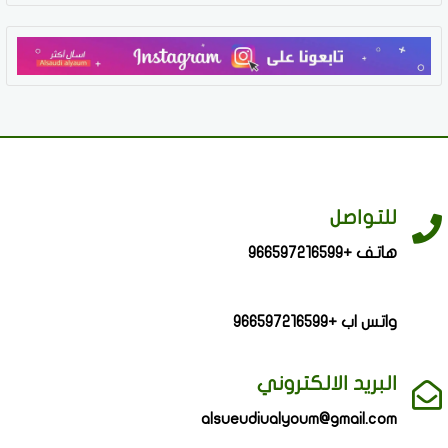
للتواصل
هاتف +966597216599
واتس اب +966597216599
البريد الالكتروني
alsueudiualyoum@gmail.com