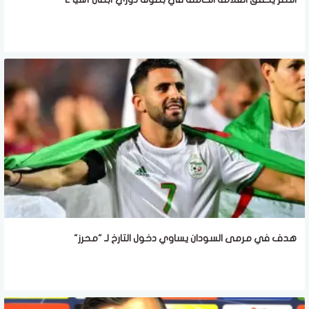
هدف في مرمى السودان يساوي دخول التارخ لـ "محرز"