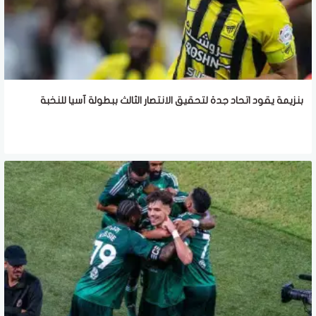
بنزيمة يقود اتحاد جدة لتحقيق الانتصار الثالث ببطولة آسيا للنخبة