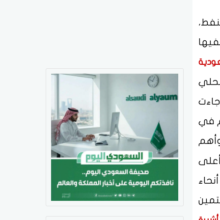
نفط،
فيها
عودية
محلي
وجاءت
 لكم في
وأهم
أعلى
نحاء
تمين