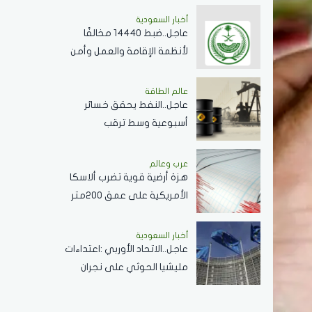
أخبار السعودية
عاجل..ضبط 14440 مخالفًا
لأنظمة الإقامة والعمل وأمن
الحدود خلال أسبوع
عالم الطاقة
عاجل..النفط يحقق خسائر
أسبوعية وسط ترقب
مفاوضات مضيق هرمز
عرب وعالم
هزة أرضية قوية تضرب ألاسكا
الأمريكية على عمق 200متر
أخبار السعودية
عاجل..الاتحاد الأوربي :اعتداءات
مليشيا الحوثي على نجران
ومأرب أمر غير مقبول
..وتصعيد خطير يقوض