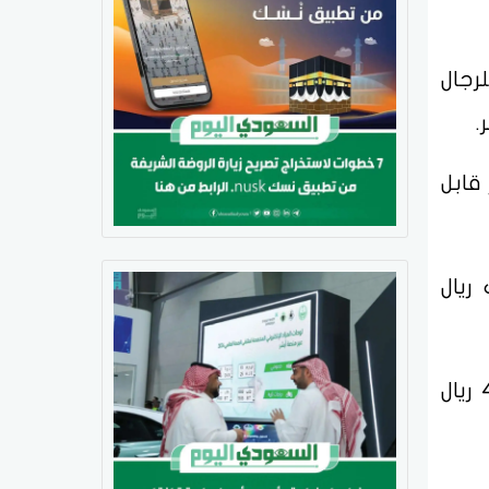
رجال
 الشهر قابل
عودية بمتوسط راتب يبلغ حوالي 32 ألف ريال
• وظيفة مهندس بترول في المملكة العربية السعودية بمتوسط راتب يبلغ حوالي 43250 ريال