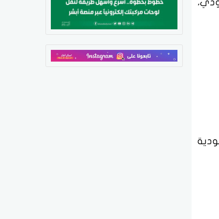
 يبلغ حوالي 40300 ريال سعودي،
ودية