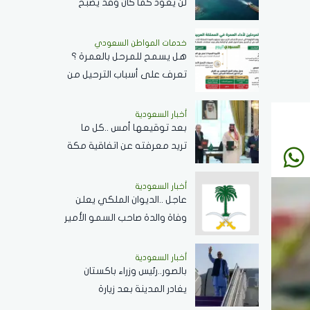
لن يعود كما كان وقد يصبح
غير ذي صلة بالطاقة العالمية
خدمات المواطن السعودي
هل يسمح للمرحل بالعمرة ؟
تعرف على أسباب الترحيل من
السعودية
أخبار السعودية
بعد توقيعها أمس ..كل ما
تريد معرفته عن اتفاقية مكة
للدفاع المشترك وأهدافها
ودورها في تعزيز السلام
أخبار السعودية
عاجل ..الديوان الملكي يعلن
والردع
وفاة والدة صاحب السمو الأمير
/بندر بن منصور بن عبدالله بن
جلوي آل سعود
أخبار السعودية
بالصور..رئيس وزراء باكستان
يغادر المدينة بعد زيارة
المسجد النبوي