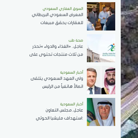
الاقتصاد العالمي
السوق العقاري السعودي
المعرض السعودي البريطاني
للعقارات يحقق مبيعات
وحجوزات بقيمة 681,550,000
ريال سعودي
صحة طب
عاجل.. «الغذاء والدواء »تحذر
من ثلاث منتجات تحتوى على
مادة محظورة..تفاصيل
أخبار السعودية
ولي العهد السعودي يتلقى
اتصالاً هاتفياً من الرئيس
الفرنسي ماكرون لبحث
المستجدات الإقليمية
أخبار السعودية
عاجل..مجلس التعاون
والعلاقات الثنائية
:استهداف مليشيا الحوثي
المدنين في نجران.. جريمة
..ونؤيد إجراءات المملكة