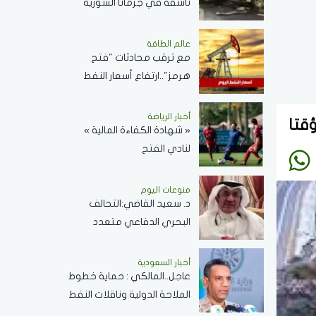
ناسفة في جرمانا السورية
وسقوط عدد من الضحايا
عالم الطاقة
مع ترقب محادثات "فتح
هرمز"..ارتفاع أسعار النفط
اليوم وبرنت يسجل 80.33
دولارًا للبرميل
أخبار الرياضة
قتا
« شهادة الكفاءة المالية »
لنادي الفتح
منوعات اليوم
د. سعيد القاضي:التحالف
البحري الدفاعي متعدد
الجنسيات رسالة تحقيق أمن
وسلام في المضائق المائية
أخبار السعودية
عاجل..المالكي : حماية خطوط
الملاحة الدولية وناقلات النفط
ركيزة أساسية لاستقرار