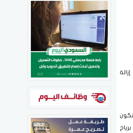
زالة
تكون
رياح