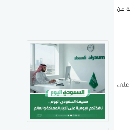
ة عن
 على