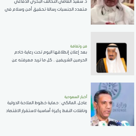
د. سعيد القاضي:التحالف البحري الدفاعي
متعدد الجنسيات رسالة تحقيق أمن وسلام في
المضائق المائية
فن وثقافة
بعد إعلان إنطلاقها اليوم تحت رعاية خادم
الحرمين الشريفين .. كل ما تريد معرفته عن
مسابقة الملك عبدالعزيز الدولية لحفظ القرآن
الكريم
أخبار السعودية
عاجل..المالكي : حماية خطوط الملاحة الدولية
وناقلات النفط ركيزة أساسية لاستقرار الاقتصاد
العالمي