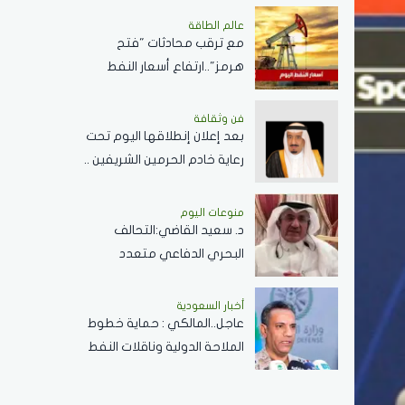
عالم الطاقة
مع ترقب محادثات "فتح
هرمز"..ارتفاع أسعار النفط
اليوم وبرنت يسجل 80.33
دولارًا للبرميل
فن وثقافة
بعد إعلان إنطلاقها اليوم تحت
رعاية خادم الحرمين الشريفين ..
كل ما تريد معرفته عن
مسابقة الملك عبدالعزيز
منوعات اليوم
د. سعيد القاضي:التحالف
الدولية لحفظ القرآن الكريم
البحري الدفاعي متعدد
الجنسيات رسالة تحقيق أمن
وسلام في المضائق المائية
أخبار السعودية
عاجل..المالكي : حماية خطوط
الملاحة الدولية وناقلات النفط
ركيزة أساسية لاستقرار
الاقتصاد العالمي