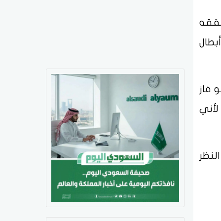
حققه
بطال
 فاز
لأني
لنظر