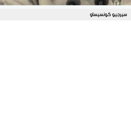
سيرجيو كونسيساو