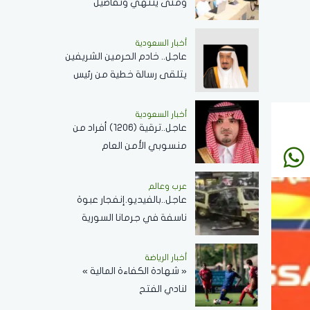
ومتى ينتهي وتفاصيل
الإجازات؟
أخبار السعودية
عاجل.. خادم الحرمين الشريفين
يتلقى رسالة خطية من رئيس
جمهورية زيمبابوي حول
العلاقات الثنائية
أخبار السعودية
عاجل..ترقية (1206) أفراد من
منسوبي الأمن العام
بمختلف التخصصات
عرب وعالم
عاجل..بالفيديو.إنفجار عبوة
ناسفة في جرمانا السورية
وسقوط عدد من الضحايا
أخبار الرياضة
« شهادة الكفاءة المالية »
لنادي الفتح