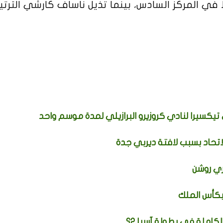
تفع رصيد اتحاد جدة إلى 9 نقاط في المركز السادس، بينما تذيل ناساف كارشي التر
تيكسيرا لنادي كروزيرو البرازيلي لمدة موسم واحد
اتحاد بسبب لافتة ديربي جدة
ي روشن
بكأس الملك
كاملة في بطولة آسيا 2؟