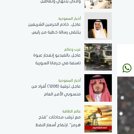
ومتى ينتهي وتفاصيل
الإجازات؟
أخبار السعودية
عاجل.. خادم الحرمين الشريفين
يتلقى رسالة خطية من رئيس
جمهورية زيمبابوي حول
العلاقات الثنائية
عرب وعالم
عاجل..بالفيديو.إنفجار عبوة
ناسفة في جرمانا السورية
وسقوط عدد من الضحايا
أخبار السعودية
عاجل..ترقية (1206) أفراد من
منسوبي الأمن العام
بمختلف التخصصات
عالم الطاقة
مع ترقب محادثات "فتح
هرمز"..ارتفاع أسعار النفط
اليوم وبرنت يسجل 80.33