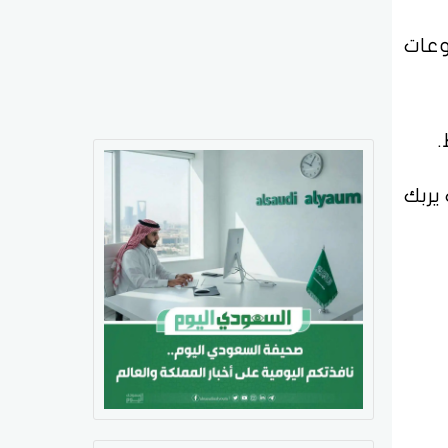
وعات
.
يربك