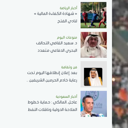
دولارًا للبرميل
أخبار الرياضة
« شهادة الكفاءة المالية »
لنادي الفتح
منوعات اليوم
د. سعيد القاضي:التحالف
البحري الدفاعي متعدد
الجنسيات رسالة تحقيق أمن
وسلام في المضائق المائية
فن وثقافة
بعد إعلان إنطلاقها اليوم تحت
رعاية خادم الحرمين الشريفين ..
كل ما تريد معرفته عن
مسابقة الملك عبدالعزيز
أخبار السعودية
عاجل..المالكي : حماية خطوط
الدولية لحفظ القرآن الكريم
الملاحة الدولية وناقلات النفط
ركيزة أساسية لاستقرار
الاقتصاد العالمي