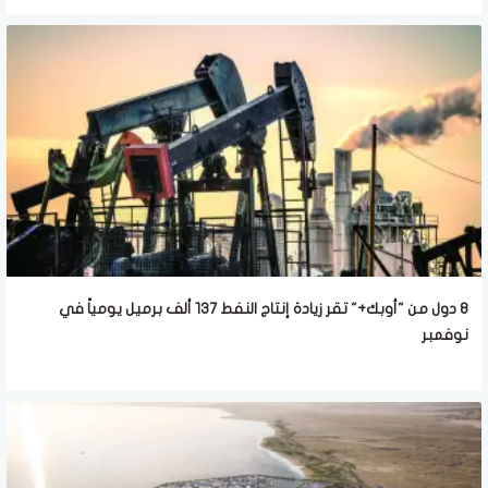
8 دول من "أوبك+" تقر زيادة إنتاج النفط 137 ألف برميل يومياً في
نوفمبر