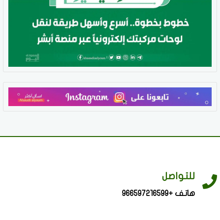
للتواصل
هاتف +966597216599