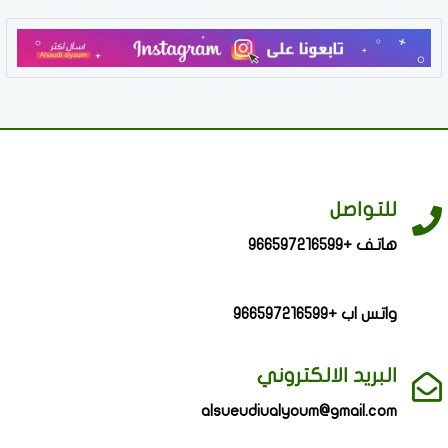
للتواصل
هاتف +966597216599
واتس اب +966597216599
البريد الالكتروني
alsueudiualyoum@gmail.com