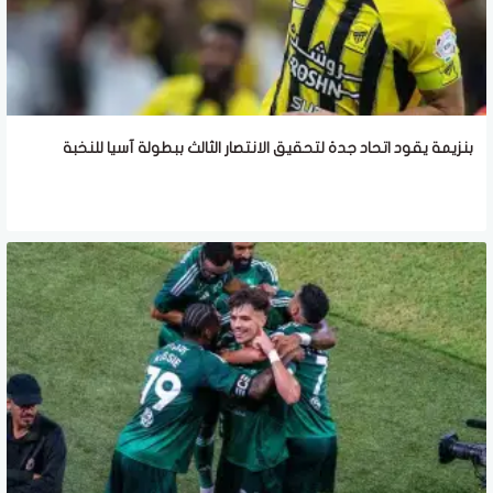
بنزيمة يقود اتحاد جدة لتحقيق الانتصار الثالث ببطولة آسيا للنخبة