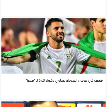
هدف في مرمى السودان يساوي دخول التارخ لـ "محرز"