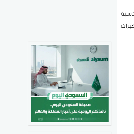
دسية
برات