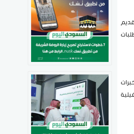
قديم
لبات
برات
يلية