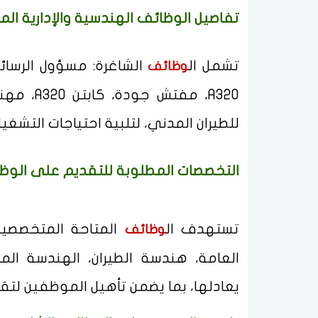
تفاصيل الوظائف الهندسية والإدارية الم
تشمل ال
الشاغرة: مسؤول الرسائل
وظائف
A320، مف
للطيران المدني، لتلبية احتياجات التشغ
التخصصات المطلوبة للتقديم على الوظا
تستهدف ال
المتاحة المتخصصين ف
وظائف
العامة، هندسة الطيران، الهندسة المي
يعادلها، بما يضمن تأهيل الموظفين لتق