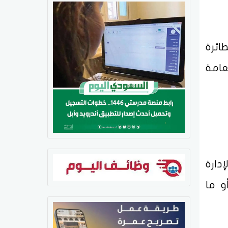
ائرة
العامة
دارة
و ما