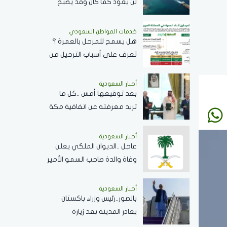
لن يعود كما كان وقد يصبح
غير ذي صلة بالطاقة العالمية
خدمات المواطن السعودي
هل يسمح للمرحل بالعمرة ؟
تعرف على أسباب الترحيل من
السعودية
أخبار السعودية
بعد توقيعها أمس ..كل ما
تريد معرفته عن اتفاقية مكة
للدفاع المشترك وأهدافها
ودورها في تعزيز السلام
أخبار السعودية
عاجل ..الديوان الملكي يعلن
والردع
وفاة والدة صاحب السمو الأمير
/بندر بن منصور بن عبدالله بن
جلوي آل سعود
أخبار السعودية
بالصور..رئيس وزراء باكستان
يغادر المدينة بعد زيارة
المسجد النبوي