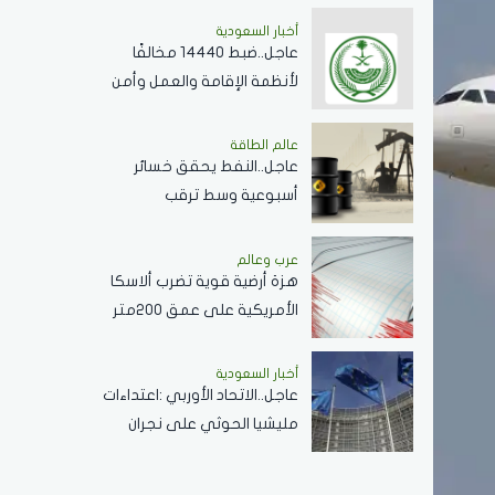
أخبار السعودية
عاجل..ضبط 14440 مخالفًا
لأنظمة الإقامة والعمل وأمن
الحدود خلال أسبوع
عالم الطاقة
عاجل..النفط يحقق خسائر
أسبوعية وسط ترقب
مفاوضات مضيق هرمز
عرب وعالم
هزة أرضية قوية تضرب ألاسكا
الأمريكية على عمق 200متر
أخبار السعودية
عاجل..الاتحاد الأوربي :اعتداءات
مليشيا الحوثي على نجران
ومأرب أمر غير مقبول
..وتصعيد خطير يقوض