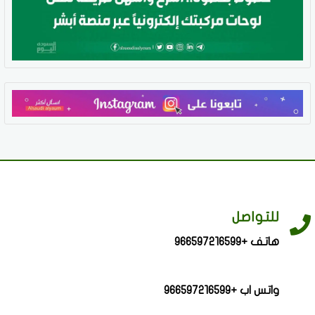
للتواصل
هاتف +966597216599
واتس اب +966597216599