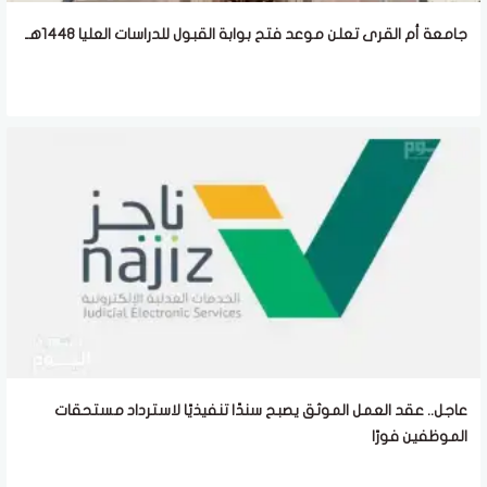
جامعة أم القرى تعلن موعد فتح بوابة القبول للدراسات العليا 1448هـ
عاجل.. عقد العمل الموثق يصبح سندًا تنفيذيًا لاسترداد مستحقات
الموظفين فورًا