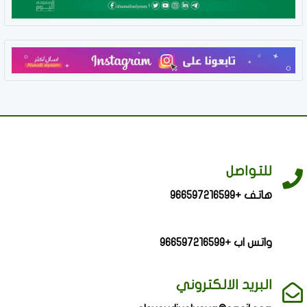
للتواصل
هاتف +966597216599
واتس اب +966597216599
البريد الالكتروني