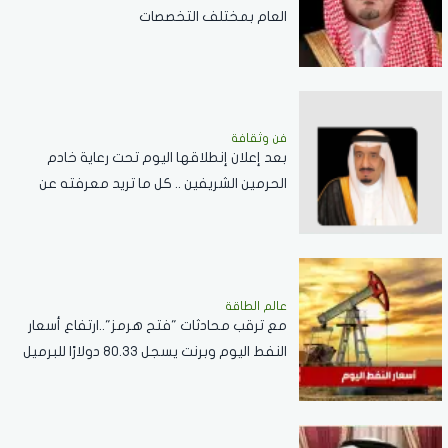
العام بمختلف التخصصات
فن وثقافة
بعد إعلان إنطلاقها اليوم تحت رعاية خادم
الحرمين الشريفين .. كل ما تريد معرفته عن
مسابقة الملك عبدالعزيز الدولية لحفظ القرآن
الكريم
عالم الطاقة
مع ترقب محادثات "فتح هرمز"..ارتفاع أسعار
النفط اليوم وبرنت يسجل 80.33 دولارًا للبرميل