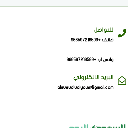
للتواصل
هاتف +966597216599
واتس اب +966597216599
البريد الالكتروني
alsueudiualyoum@gmail.com