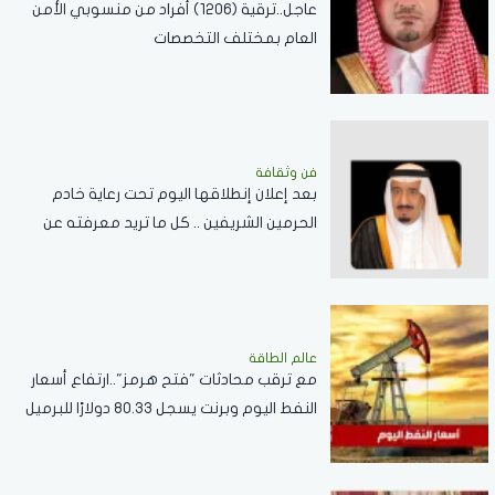
عاجل..ترقية (1206) أفراد من منسوبي الأمن
العام بمختلف التخصصات
فن وثقافة
بعد إعلان إنطلاقها اليوم تحت رعاية خادم
الحرمين الشريفين .. كل ما تريد معرفته عن
مسابقة الملك عبدالعزيز الدولية لحفظ القرآن
الكريم
عالم الطاقة
مع ترقب محادثات "فتح هرمز"..ارتفاع أسعار
النفط اليوم وبرنت يسجل 80.33 دولارًا للبرميل