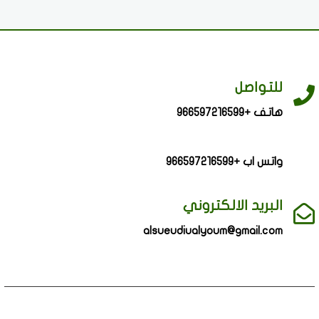
للتواصل
هاتف +966597216599
واتس اب +966597216599
البريد الالكتروني
alsueudiualyoum@gmail.com