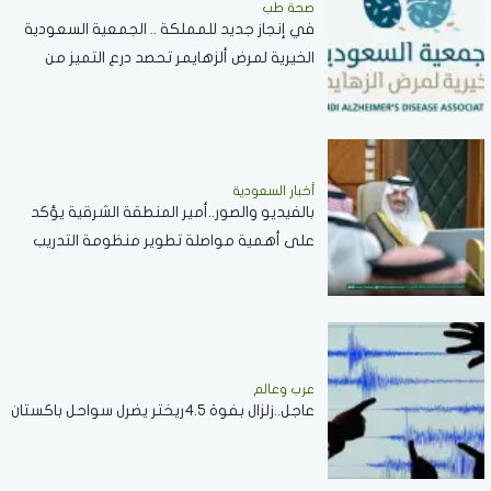
صحة طب
في إنجاز جديد للمملكة .. الجمعية السعودية
الخيرية لمرض ألزهايمر تحصد درع التميز من
منظمة "World Ageing Asia"
أخبار السعودية
بالفيديو والصور..أمير المنطقة الشرقية يؤكد
على أهمية مواصلة تطوير منظومة التدريب
والتأهيل لتلبية احتياجات قطاع الطاقة
عرب وعالم
عاجل..زلزال بفوة 4.5ريختر يضرل سواحل باكستان