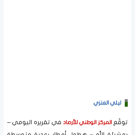
ليلي العنزي
توقّع
في تقريره اليومي –
المركز الوطني للأرصاد
بمشيئة الله – هطول أمطار رعدية متوسطة