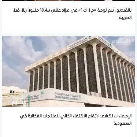
بالفيديو.. بيع لوحة «م ل ك 1» في مزاد علني بـ13.4 مليون ريال قبل
الضريبة
الإحصاءات تكشف ارتفاع الاكتفاء الذاتي للمنتجات الغذائية في
السعودية