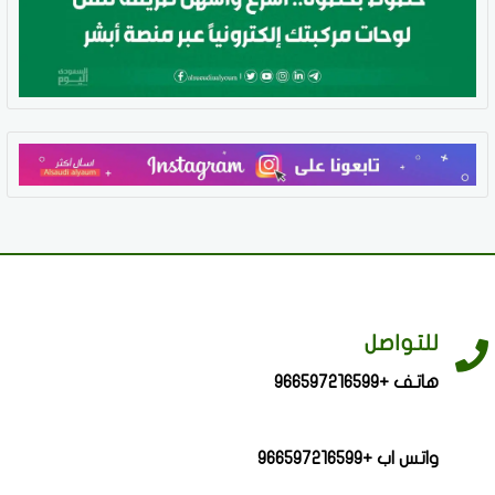
للتواصل
هاتف +966597216599
واتس اب +966597216599