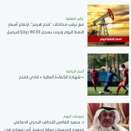
عالم الطاقة
مع ترقب محادثات "فتح هرمز"..ارتفاع أسعار
النفط اليوم وبرنت يسجل 80.33 دولارًا للبرميل
أخبار الرياضة
« شهادة الكفاءة المالية » لنادي الفتح
منوعات اليوم
د. سعيد القاضي:التحالف البحري الدفاعي
متعدد الجنسيات رسالة تحقيق أمن وسلام في