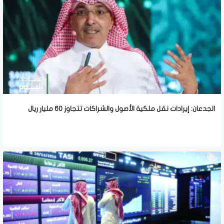
الجدعان: إيرادات نقل ملكية الأصول والشراكات تتجاوز 60 مليار ريال