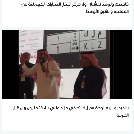
كاكست ولوسِد تدشّنان أول مركز ابتكار للسيارات الكهربائية في
المملكة والشرق الأوسط
بالفيديو.. بيع لوحة «م ل ك 1» في مزاد علني بـ13.4 مليون ريال قبل
الضريبة