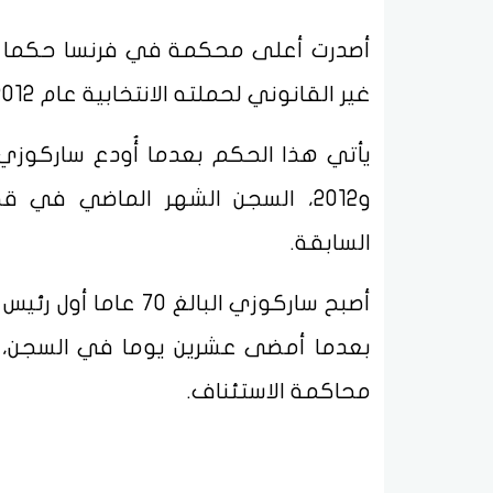
أصدرت أعلى محكمة في فرنسا حكما ضد ا
غير القانوني لحملته الانتخابية عام 2012، لتضيف بذلك إدانة نهائية ثانية إلى سجله الجنائي.
و2012، السجن الشهر الماضي في 
السابقة.
أصبح ساركوزي البالغ
بعدما أمضى عشرين يوما في السجن، ق
محاكمة الاستئناف.