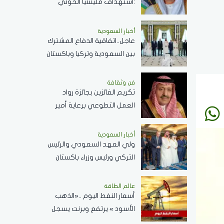
:استهداف مليشيا الحوثي
المدنين في نجران.. جريمة
..ونؤيد إجراءات المملكة
أخبار السعودية
عاجل..اتفاقية الدفاع المشترك
لحماية أمنها وسيادتها
بين السعودية وتركيا وباكستان
تعكس الحرص على تحقيق
الاستقرار بالمنطقة
فن وثقافة
تكريم الفائزين بجائزة رواد
العمل التطوعي برعاية أمير
الباحة ..الثلاثاء القادم
أخبار السعودية
ولي العهد السعودي والرئيس
التركي ورئيس وزراء باكستان
يؤدون صلاة الجمعة بالمسجد
الحرام .. صور
عالم الطاقة
أسعار النفط اليوم ..«الذهب
الأسود » يرتفع وبرنت يسجل
83.48 دولاراً للبرميل