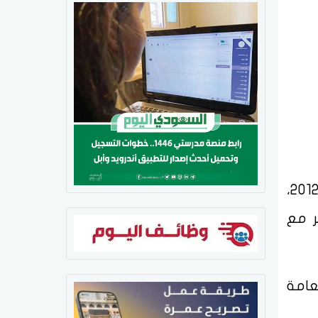
أعلنت محكمة النقض أن ساركوزي "دين نهائيا" في قضية تمويل حملته الانتخابية لعام 2012،
ر مع
عامة