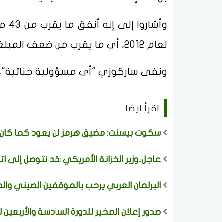
لعام 2012، أي ما يقرب من ضعف المبلغ المسموح به وهو 22,5 مليون يورو.
ونفى ساركوزي "أي مسؤولية جنائية"، وا
اقرأ ايضا
سكوت بيسنت: مضيق هرمز لن يعود كما كان و
عاجل..وزير الخزانة الأمريكي :قد نتوصل إلى ات
البرلمان العربي يرحب بالموقفين الصيني وال
صدور إعلان الصخير للدورة السادسة والأربعين