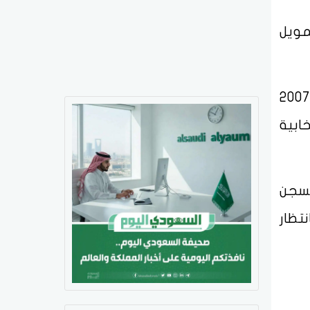
مويل
يأتي هذا الحكم بعدما أُودع ساركوزي، الذي تولى رئاسة فرنسا لولاية واحدة بين عامي 2007
ابية
بالسجن
تظار