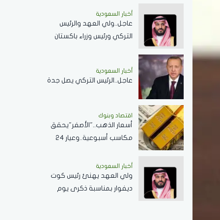
أخبار السعودية
عاجل..ولي العهد والرئيس
التركي ورئيس وزراء باكستان
يوقعون اتفاقية الدفاع
المشترك
أخبار السعودية
عاجل..الرئيس التركي يصل جدة
اقتصاد وبنوك
أسعار الذهب.."الأصفر"يحقق
مكاسب أسبوعية..وعيار 24
في السعوديةيسجل 517.79
ريال
أخبار السعودية
ولي العهد يهنئ رئيس كوت
ديفوار بمناسبة ذكرى يوم
الاستقلال لبلاده