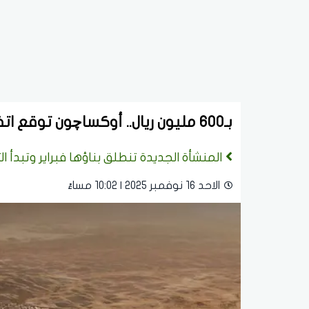
بـ600 مليون ريال.. أوكساچون توقع اتفاقية لإنشاء منشأة متقدمة للغازات الصناعية
المنشأة الجديدة تنطلق بناؤها فبراير وتبدأ التشغيل في 2026 لدعم 
الاحد 16 نوفمبر 2025 | 10:02 مساءً