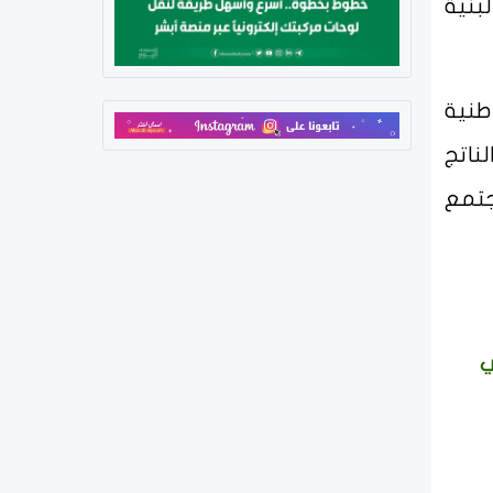
بنية
طنية
ناتج
اد وبناء مجتمع
ي