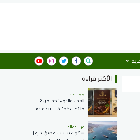
مزيد
الأكثر قراءة
صحة طب
الغذاء والدواء تحذر من 3
منتجات غذائية بسبب مادة
محظورة وتدعو لعدم
استهلاكها
عرب وعالم
سكوت بيسنت: مضيق هرمز