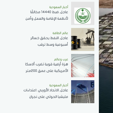
أخبار السعودية
عاجل..ضبط 14440 مخالفًا
لأنظمة الإقامة والعمل وأمن
الحدود خلال أسبوع
عالم الطاقة
عاجل..النفط يحقق خسائر
أسبوعية وسط ترقب
مفاوضات مضيق هرمز
عرب وعالم
هزة أرضية قوية تضرب ألاسكا
الأمريكية على عمق 200متر
أخبار السعودية
عاجل..الاتحاد الأوربي :اعتداءات
مليشيا الحوثي على نجران
ومأرب أمر غير مقبول
..وتصعيد خطير يقوض