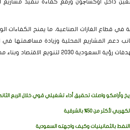
عين داخل أوكساچون ورفع كفاءة تنفيذ مشاريع ال
ي قطاع الغازات الصناعية، ما يمنح الكفاءات الو
ب دعم المشاريع المحلية وزيادة مساهمتها في ال
المحلي الإجمالي بما ينسجم مع مستهدفات رؤية السعودية 2030 لتنويع الاقتص
ريخ وأرامكو واصلت تحقيق أداء تشغيلي قوي خلال الربع الثان
أكثر من 50% بالشرقية
 النفط بالثمانينيات وكيف واجهته السعودية