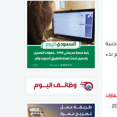
حتية
 بدء
لغازات