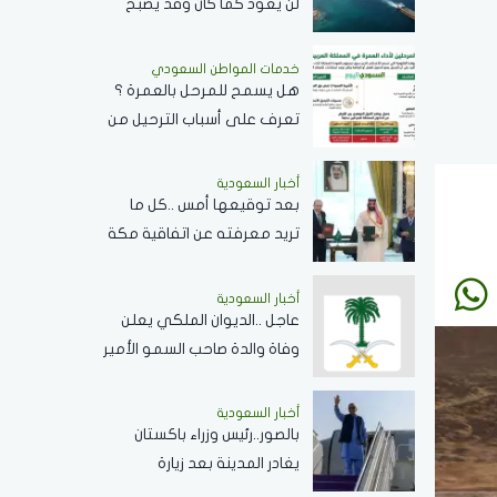
لن يعود كما كان وقد يصبح
غير ذي صلة بالطاقة العالمية
خدمات المواطن السعودي
هل يسمح للمرحل بالعمرة ؟
تعرف على أسباب الترحيل من
السعودية
أخبار السعودية
بعد توقيعها أمس ..كل ما
تريد معرفته عن اتفاقية مكة
للدفاع المشترك وأهدافها
ودورها في تعزيز السلام
أخبار السعودية
عاجل ..الديوان الملكي يعلن
والردع
وفاة والدة صاحب السمو الأمير
/بندر بن منصور بن عبدالله بن
جلوي آل سعود
أخبار السعودية
بالصور..رئيس وزراء باكستان
يغادر المدينة بعد زيارة
المسجد النبوي