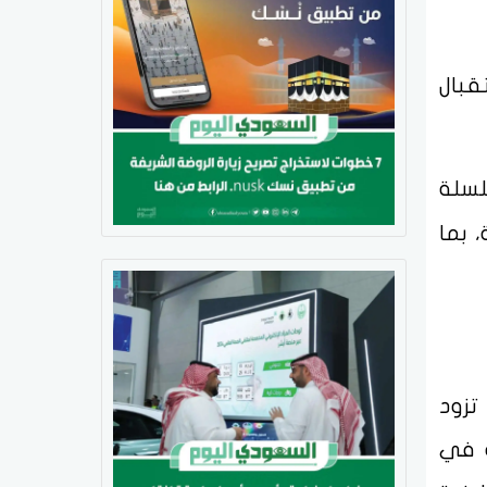
قبال
لسلة
 بما
تزود
ة في