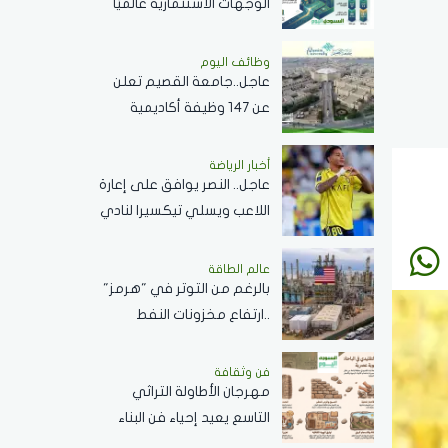
الوجهات الاستثمارية عالميًا
بنمو استثنائي في الاستثمار
الأجنبي المباشر خلال 2025
وظائف اليوم
عاجل..جامعة القصيم تعلن
عن 147 وظيفة أكاديمية
لأعضاء هيئة التدريس من
الجنسين..رابط التقديم
أخبار الرياضة
عاجل.. النصر يوافق على إعارة
اللاعب ويسلي تيكسيرا لنادي
كروزيرو البرازيلي لمدة موسم
واحد
عالم الطاقة
بالرغم من التوتر في "هرمز"
..ارتفاع مخزونات النفط
الأميركية بمقدار 2.5 مليون
برميل
فن وثقافة
مهرجان الأطاولة التراثي
التاسع يعيد إحياء فن البناء
الحجري في الباحة ويبرز