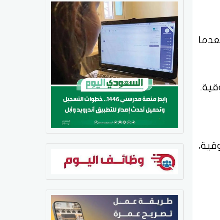
ونصة)، بعدما
 دولارًا للأوقية،