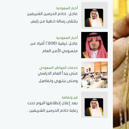
الهوية العمرانية للمنطقة
أخبار السعودية
عاجل.. خادم الحرمين الشريفين
يتلقى رسالة خطية من رئيس
جمهورية زيمبابوي حول
العلاقات الثنائية
أخبار السعودية
عاجل..ترقية (1206) أفراد من
منسوبي الأمن العام
بمختلف التخصصات
خدمات المواطن السعودي
‏متى يبدأ العام الدراسي
ومتى ينتهي وتفاصيل
الإجازات؟
فن وثقافة
بعد إعلان إنطلاقها اليوم تحت
رعاية خادم الحرمين الشريفين ..
كل ما تريد معرفته عن
مسابقة الملك عبدالعزيز