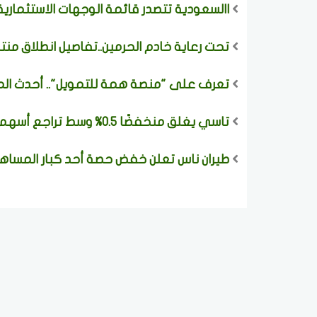
االسعودية تتصدر قائمة الوجهات الاستثمارية عا
تحت رعاية خادم الحرمين..تفاصيل انطلاق منت
تعرف على "منصة همة للتمويل".. أحدث الم
تاسي يغلق منخفضًا 0.5% وسط تراجع أسهم 207 شركات والقيمة المتداولة 2.72 مليار ريال
طيران ناس تعلن خفض حصة أحد كبار المساهم