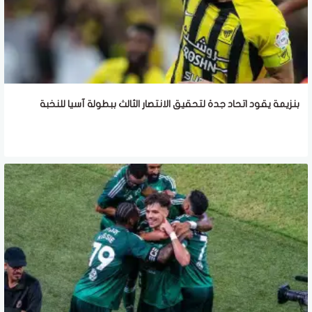
بنزيمة يقود اتحاد جدة لتحقيق الانتصار الثالث ببطولة آسيا للنخبة