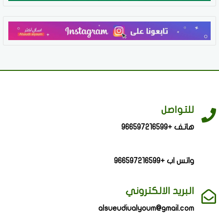
للتواصل
هاتف +966597216599
واتس اب +966597216599
البريد الالكتروني
alsueudiualyoum@gmail.com