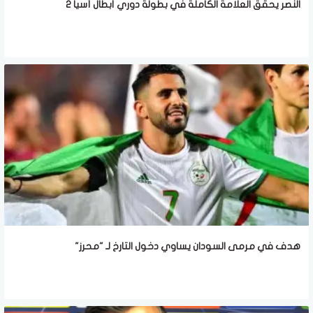
النصر يحقق العلامة الكاملة في بطولة دوري أبطال آسيا 2
هدف في مرمى السودان يساوي دخول التارخ لـ "محرز"