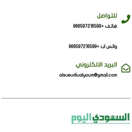
للتواصل
هاتف +966597216599
واتس اب +966597216599
البريد الالكتروني
alsueudiualyoum@gmail.com