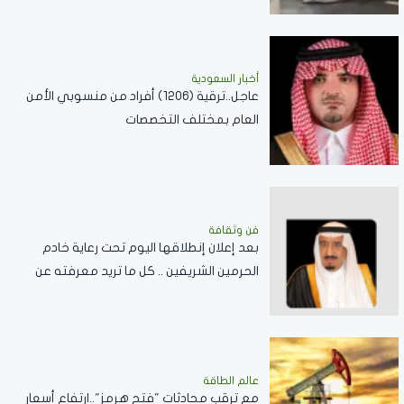
أخبار السعودية
عاجل..ترقية (1206) أفراد من منسوبي الأمن
العام بمختلف التخصصات
فن وثقافة
بعد إعلان إنطلاقها اليوم تحت رعاية خادم
الحرمين الشريفين .. كل ما تريد معرفته عن
مسابقة الملك عبدالعزيز الدولية لحفظ القرآن
الكريم
عالم الطاقة
مع ترقب محادثات "فتح هرمز"..ارتفاع أسعار