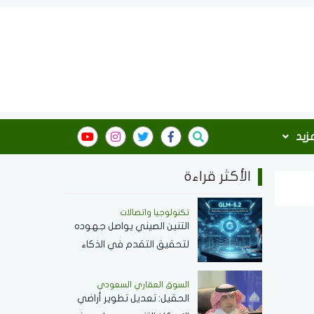
مزيد
الأكثر قراءة
تكنولوجيا واتصالات
التنين الصيني يواصل جهوده
لتحقيق التقدم في الذكاء
الاصطناعي .." GLM-5.2 "
ينافس بقوة مع نماذج
السوق العقاري السعودي
الحقيل: تعديل تطوير أراضي
الشركات العالمية