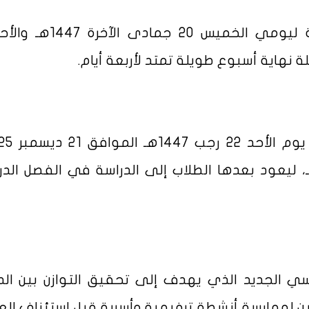
تمر حتى الخميس 26 رجب 1447هـ، ليعود بعدها الطلاب إلى الدراسة في الفصل ا
سي الجديد الذي يهدف إلى تحقيق التوازن بين الد
مين لممارسة أنشطة ترفيهية وأسرية قبل استئناف الع