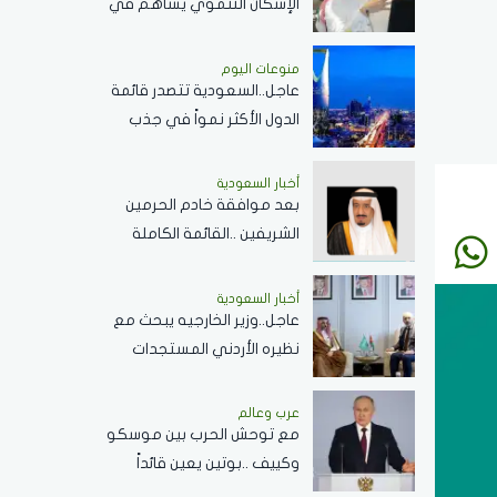
الإسكان التنموي يساهم في
تسريع تنفيذ المشروعات
وزيادة المعروض السكني
منوعات اليوم
عاجل..السعودية تتصدر قائمة
الدول الأكثر نمواً في جذب
الزوار
أخبار السعودية
بعد موافقة خادم الحرمين
الشريفين ..القائمة الكاملة
للحاصلين على وسام الملك
عبدالعزيز من الدرجة الثالثة
أخبار السعودية
عاجل..وزير الخارجيه يبحث مع
نظيره الأردني المستجدات
الإقليمية وتطورات الأوضاع
في الضفة الغربية وغزة
عرب وعالم
مع توحش الحرب بين موسكو
وكييف ..بوتين يعين قائداً
لقوات المنظومات المُسيرة